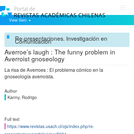
Toggl
navig
View Item
Re-presentaciones. Investigación en
Comunicación
Averroe’s laugh : The funny problem in
Averroist gnoseology
La risa de Averroes : El problema cómico en la
gnoseología averroísta.
Author
Karmy, Rodrigo
Full text
https://www.revistas.usach.cl/ojs/index.php/re-