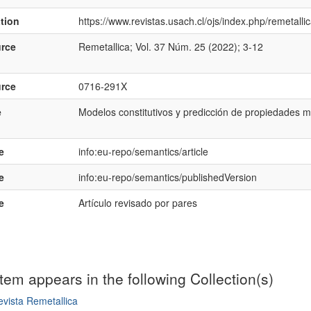
ation
https://www.revistas.usach.cl/ojs/index.php/remetall
rce
Remetallica; Vol. 37 Núm. 25 (2022); 3-12
rce
0716-291X
e
Modelos constitutivos y predicción de propiedades m
e
info:eu-repo/semantics/article
e
info:eu-repo/semantics/publishedVersion
e
Artículo revisado por pares
item appears in the following Collection(s)
vista Remetallica