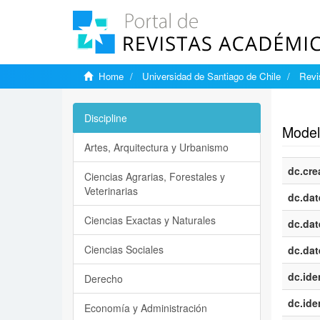
Home
Universidad de Santiago de Chile
Revi
Show si
Discipline
Model
Artes, Arquitectura y Urbanismo
dc.cre
Ciencias Agrarias, Forestales y
Veterinarias
dc.dat
Ciencias Exactas y Naturales
dc.dat
Ciencias Sociales
dc.dat
dc.iden
Derecho
dc.iden
Economía y Administración