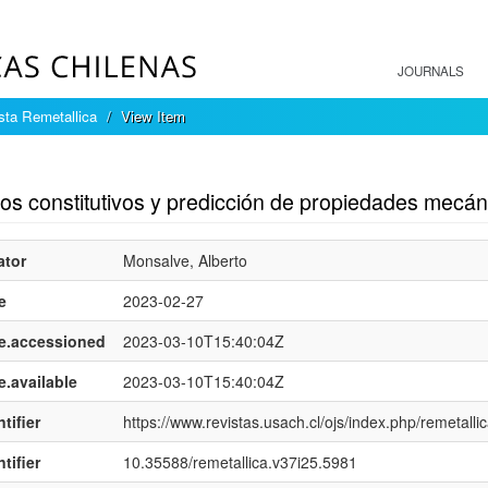
JOURNALS
sta Remetallica
View Item
mple item record
os constitutivos y predicción de propiedades mecáni
ator
Monsalve, Alberto
e
2023-02-27
e.accessioned
2023-03-10T15:40:04Z
e.available
2023-03-10T15:40:04Z
tifier
https://www.revistas.usach.cl/ojs/index.php/remetallic
tifier
10.35588/remetallica.v37i25.5981