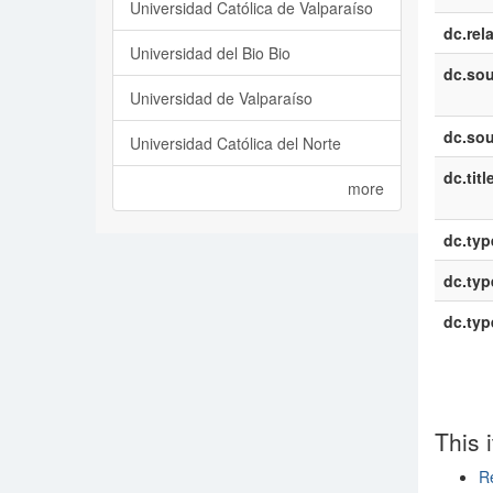
Universidad Católica de Valparaíso
dc.rel
Universidad del Bio Bio
dc.sou
Universidad de Valparaíso
dc.sou
Universidad Católica del Norte
dc.titl
more
dc.typ
dc.typ
dc.typ
This 
Re