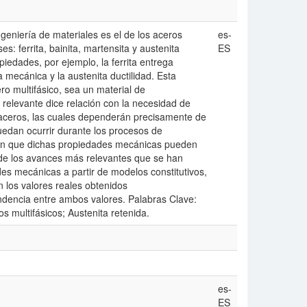
geniería de materiales es el de los aceros
es-
s: ferrita, bainita, martensita y austenita
ES
iedades, por ejemplo, la ferrita entrega
ia mecánica y la austenita ductilidad. Esta
o multifásico, sea un material de
relevante dice relación con la necesidad de
 aceros, las cuales dependerán precisamente de
uedan ocurrir durante los procesos de
 en que dichas propiedades mecánicas pueden
 de los avances más relevantes que se han
es mecánicas a partir de modelos constitutivos,
 los valores reales obtenidos
encia entre ambos valores. Palabras Clave:
 multifásicos; Austenita retenida.
es-
ES