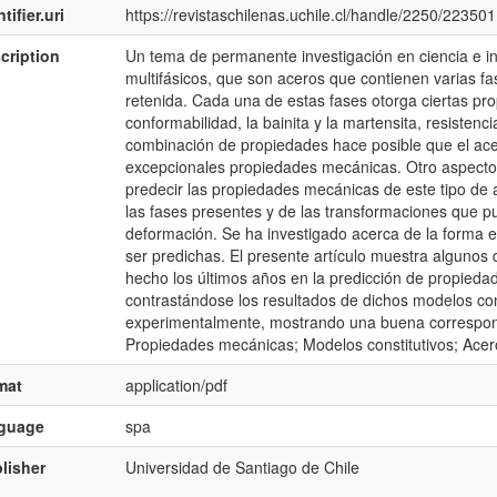
tifier.uri
https://revistaschilenas.uchile.cl/handle/2250/223501
cription
Un tema de permanente investigación en ciencia e in
multifásicos, que son aceros que contienen varias fase
retenida. Cada una de estas fases otorga ciertas prop
conformabilidad, la bainita y la martensita, resistenc
combinación de propiedades hace posible que el acer
excepcionales propiedades mecánicas. Otro aspecto 
predecir las propiedades mecánicas de este tipo de
las fases presentes y de las transformaciones que p
deformación. Se ha investigado acerca de la forma
ser predichas. El presente artículo muestra algunos
hecho los últimos años en la predicción de propiedad
contrastándose los resultados de dichos modelos con
experimentalmente, mostrando una buena correspond
Propiedades mecánicas; Modelos constitutivos; Aceros
mat
application/pdf
nguage
spa
lisher
Universidad de Santiago de Chile