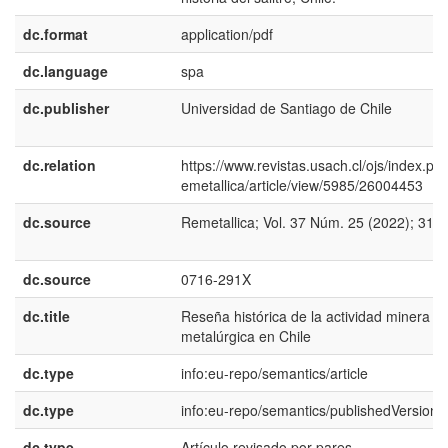
dc.format
application/pdf
dc.language
spa
dc.publisher
Universidad de Santiago de Chile
dc.relation
https://www.revistas.usach.cl/ojs/index.php
emetallica/article/view/5985/26004453
dc.source
Remetallica; Vol. 37 Núm. 25 (2022); 31-
dc.source
0716-291X
dc.title
Reseña histórica de la actividad minera y
metalúrgica en Chile
dc.type
info:eu-repo/semantics/article
dc.type
info:eu-repo/semantics/publishedVersion
dc.type
Artículo revisado por pares