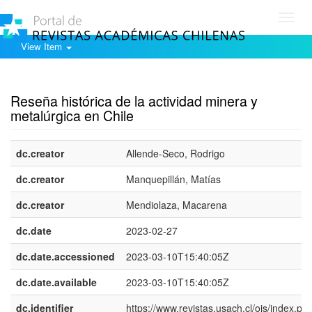
Toggl
navig
View Item
Show simple item record
Reseña histórica de la actividad minera y
metalúrgica en Chile
dc.creator
Allende-Seco, Rodrigo
dc.creator
Manquepillán, Matías
dc.creator
Mendiolaza, Macarena
dc.date
2023-02-27
dc.date.accessioned
2023-03-10T15:40:05Z
dc.date.available
2023-03-10T15:40:05Z
dc.identifier
https://www.revistas.usach.cl/ojs/index.php