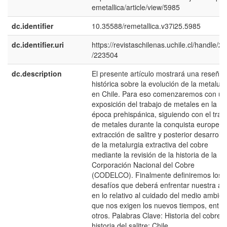
emetallica/article/view/5985
dc.identifier
10.35588/remetallica.v37i25.5985
dc.identifier.uri
https://revistaschilenas.uchile.cl/handle/2
/223504
dc.description
El presente artículo mostrará una reseña
histórica sobre la evolución de la metalurg
en Chile. Para eso comenzaremos con un
exposición del trabajo de metales en la
época prehispánica, siguiendo con el trab
de metales durante la conquista europea, 
extracción de salitre y posterior desarrollo
de la metalurgia extractiva del cobre
mediante la revisión de la historia de la
Corporación Nacional del Cobre
(CODELCO). Finalmente definiremos los
desafíos que deberá enfrentar nuestra ár
en lo relativo al cuidado del medio ambien
que nos exigen los nuevos tiempos, entre
otros. Palabras Clave: Historia del cobre;
historia del salitre; Chile.