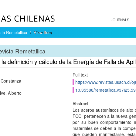
JOURNALS
sta Remetallica
View Item
vista Remetallica
la definición y cálculo de la Energía de Falla de Api
Full text
 Constanza
https://www.revistas.usach.cl/oj
10.35588/remetallica.v37i25.5
ve, Alberto
Abstract
Los aceros austeníticos de alt
FCC, pertenecen a la nueva gene
por su buen comportamiento m
materiales se deben a la compe
que pueden manifestarse, esta