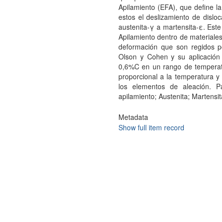
Apilamiento (EFA), que define l
estos el deslizamiento de dislo
austenita-γ a martensita-ε. Este
Apilamiento dentro de material
deformación que son regidos po
Olson y Cohen y su aplicació
0,6%C en un rango de temperat
proporcional a la temperatura y 
los elementos de aleación. P
apilamiento; Austenita; Martensit
Metadata
Show full item record