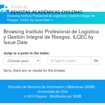
Toggl
navig
Browsing Instituto Profesional de Logística y Gestión Integral de
Riesgos, ILCEC by Issue Date
Browsing Instituto Profesional de Logística
y Gestión Integral de Riesgos, ILCEC by
Issue Date
Jump to a point in the index:
Go
Sorry, there are no results for this browse.
Dirección de Servicios de Información y Bibliotecas (SISIB) -
Universidad de Chile
© 2019 Dspace - Modificado por SISIB