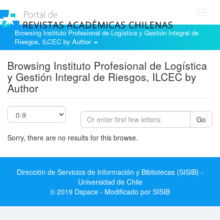
Toggl
navig
Browsing Instituto Profesional de Logística y Gestión Integral de
Riesgos, ILCEC by Author
Browsing Instituto Profesional de Logística
y Gestión Integral de Riesgos, ILCEC by
Author
Go
Sorry, there are no results for this browse.
Dirección de Servicios de Información y Bibliotecas (SISIB) -
Universidad de Chile
© 2019 Dspace - Modificado por SISIB