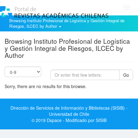
Toggl
navig
Browsing Instituto Profesional de Logística y Gestión Integral de
Riesgos, ILCEC by Author
Browsing Instituto Profesional de Logística
y Gestión Integral de Riesgos, ILCEC by
Author
Go
Sorry, there are no results for this browse.
Dirección de Servicios de Información y Bibliotecas (SISIB) -
Universidad de Chile
© 2019 Dspace - Modificado por SISIB