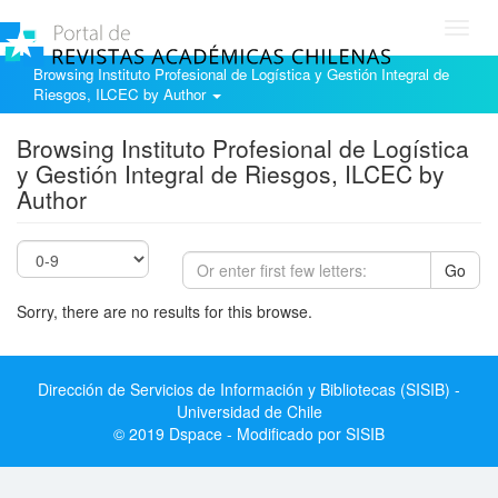
Toggl
navig
Browsing Instituto Profesional de Logística y Gestión Integral de
Riesgos, ILCEC by Author
Browsing Instituto Profesional de Logística
y Gestión Integral de Riesgos, ILCEC by
Author
Go
Sorry, there are no results for this browse.
Dirección de Servicios de Información y Bibliotecas (SISIB) -
Universidad de Chile
© 2019 Dspace - Modificado por SISIB