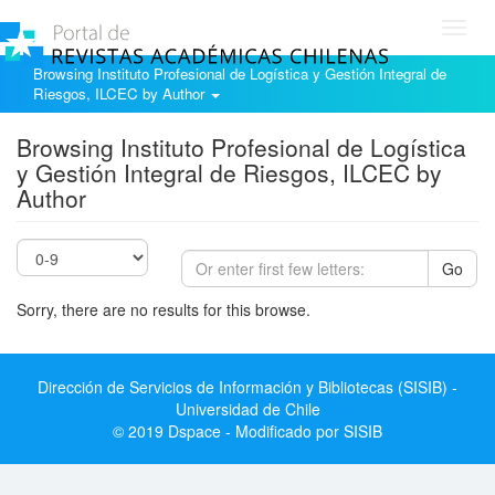
Toggl
navig
Browsing Instituto Profesional de Logística y Gestión Integral de
Riesgos, ILCEC by Author
Browsing Instituto Profesional de Logística
y Gestión Integral de Riesgos, ILCEC by
Author
Go
Sorry, there are no results for this browse.
Dirección de Servicios de Información y Bibliotecas (SISIB) -
Universidad de Chile
© 2019 Dspace - Modificado por SISIB