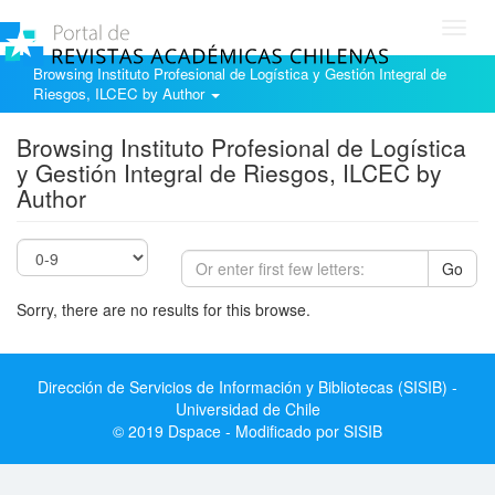
Toggl
navig
Browsing Instituto Profesional de Logística y Gestión Integral de
Riesgos, ILCEC by Author
Browsing Instituto Profesional de Logística
y Gestión Integral de Riesgos, ILCEC by
Author
Go
Sorry, there are no results for this browse.
Dirección de Servicios de Información y Bibliotecas (SISIB) -
Universidad de Chile
© 2019 Dspace - Modificado por SISIB