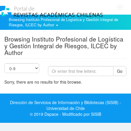
Toggl
navig
Browsing Instituto Profesional de Logística y Gestión Integral de
Riesgos, ILCEC by Author
Browsing Instituto Profesional de Logística
y Gestión Integral de Riesgos, ILCEC by
Author
Go
Sorry, there are no results for this browse.
Dirección de Servicios de Información y Bibliotecas (SISIB) -
Universidad de Chile
© 2019 Dspace - Modificado por SISIB