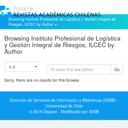
Toggl
navig
Browsing Instituto Profesional de Logística y Gestión Integral de
Riesgos, ILCEC by Author
Browsing Instituto Profesional de Logística
y Gestión Integral de Riesgos, ILCEC by
Author
Go
Sorry, there are no results for this browse.
Dirección de Servicios de Información y Bibliotecas (SISIB) -
Universidad de Chile
© 2019 Dspace - Modificado por SISIB