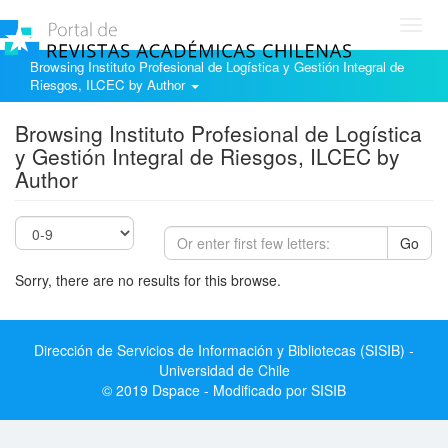
Toggl
navig
Browsing Instituto Profesional de Logística y Gestión Integral de
Riesgos, ILCEC by Author
Browsing Instituto Profesional de Logística
y Gestión Integral de Riesgos, ILCEC by
Author
Go
Sorry, there are no results for this browse.
Dirección de Servicios de Información y Bibliotecas (SISIB) -
Universidad de Chile
© 2019 Dspace - Modificado por SISIB