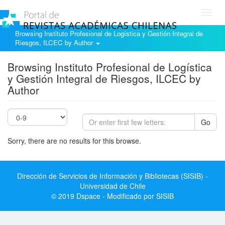
Toggl
navig
Browsing Instituto Profesional de Logística y Gestión Integral de
Riesgos, ILCEC by Author
Browsing Instituto Profesional de Logística
y Gestión Integral de Riesgos, ILCEC by
Author
Go
Sorry, there are no results for this browse.
Dirección de Servicios de Información y Bibliotecas (SISIB) -
Universidad de Chile
© 2019 Dspace - Modificado por SISIB