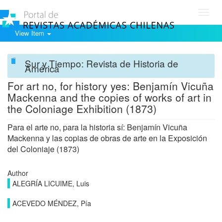
Toggl
navig
View Item
Sur y Tiempo: Revista de Historia de
América
For art no, for history yes: Benjamín Vicuña
Mackenna and the copies of works of art in
the Coloniage Exhibition (1873)
Para el arte no, para la historia sí: Benjamín Vicuña
Mackenna y las copias de obras de arte en la Exposición
del Coloniaje (1873)
Author
ALEGRÍA LICUIME, Luis
ACEVEDO MÉNDEZ, Pía