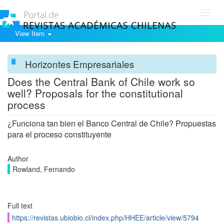
Toggl
navig
View Item
Horizontes Empresariales
Does the Central Bank of Chile work so
well? Proposals for the constitutional
process
¿Funciona tan bien el Banco Central de Chile? Propuestas
para el proceso constituyente
Author
Rowland, Fernando
Full text
https://revistas.ubiobio.cl/index.php/HHEE/article/view/5794