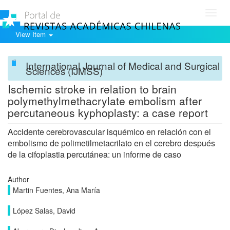
Toggl
navig
View Item
International Journal of Medical and Surgical
Sciences (IJMSS)
Ischemic stroke in relation to brain
polymethylmethacrylate embolism after
percutaneous kyphoplasty: a case report
Accidente cerebrovascular isquémico en relación con el
embolismo de polimetilmetacrilato en el cerebro después
de la cifoplastia percutánea: un informe de caso
Author
Martin Fuentes, Ana María
López Salas, David