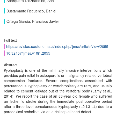
Abarquero Diezhandino, Ana
Bustamante Recuenco, Daniel
Ortega García, Francisco Javier
Full text
https://revistas.uautonoma.cl/index.php/ijmss/article/view/2055
10.32457/ijmss.v10i1.2055
Abstract
Kyphoplasty is one of the minimally invasive interventions which
provides pain relief in osteoporotic or malignancy related vertebral
compression fractures. Severe complications associated with
percutaneous kyphoplasty or vertebroplasty are rare, and usually
related to cement leakage out of the vertebral body (Lamy et al.,
2014). We report the case of an 83-year old female who suffered
an ischemic stroke during the immediate post-operative period
after a three-level percutaneous kyphoplasty (L2-L3-L4) due to a
paradoxical embolism via an atrial septal heart defect.