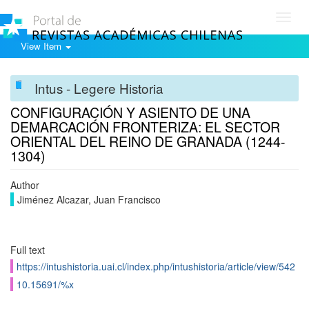
Toggl
navig
View Item
Intus - Legere Historia
CONFIGURACIÓN Y ASIENTO DE UNA
DEMARCACIÓN FRONTERIZA: EL SECTOR
ORIENTAL DEL REINO DE GRANADA (1244-
1304)
Author
Jiménez Alcazar, Juan Francisco
Full text
https://intushistoria.uai.cl/index.php/intushistoria/article/view/542
10.15691/%x