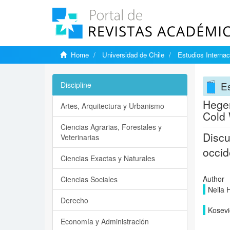
Home
Universidad de Chile
Estudios Internac
Es
Discipline
Hegem
Artes, Arquitectura y Urbanismo
Cold 
Ciencias Agrarias, Forestales y
Discu
Veterinarias
occid
Ciencias Exactas y Naturales
Author
Ciencias Sociales
Neila 
Derecho
Kosevi
Economía y Administración