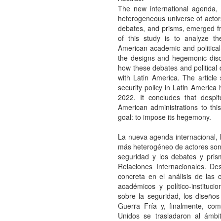
The new international agenda, 
heterogeneous universe of actors
debates, and prisms, emerged fr
of this study is to analyze t
American academic and political-i
the designs and hegemonic disc
how these debates and political d
with Latin America. The articl
security policy in Latin America
2022. It concludes that despi
American administrations to th
goal: to impose its hegemony.
La nueva agenda internacional, 
más heterogéneo de actores son 
seguridad y los debates y pri
Relaciones Internacionales. De
concreta en el análisis de las
académicos y político-instituci
sobre la seguridad, los diseño
Guerra Fría y, finalmente, co
Unidos se trasladaron al ámbit