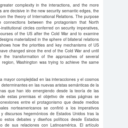
greater complexity in the interactions, and the more
 are decisive in the new security semantic edges, the
om the theory of International Relations. The purpose
he connections between the protagonism that North
nstitutional circles conferred on security imperatives,
ourses of the US after the Cold War and to examine
esigns materialized in the sphere of bilateral relations
e shows how the priorities and key mechanisms of US
 have changed since the end of the Cold War and until
te the transformation of the approaches of several
is region, Washington was trying to achieve the same
la mayor complejidad en las interacciones y el cosmos
determinantes en las nuevas aristas semánticas de la
smas que han ido emergiendo desde la teoría de las
sde estas premisas el objetivo de estas páginas se
 conexiones entre el protagonismo que desde medios
onales norteamericanos se confirió a los imperativos
s y discursos hegemónicos de Estados Unidos tras la
mo estos debates y diseños políticos desde Estados
o de sus relaciones con Latinoamérica. El artículo