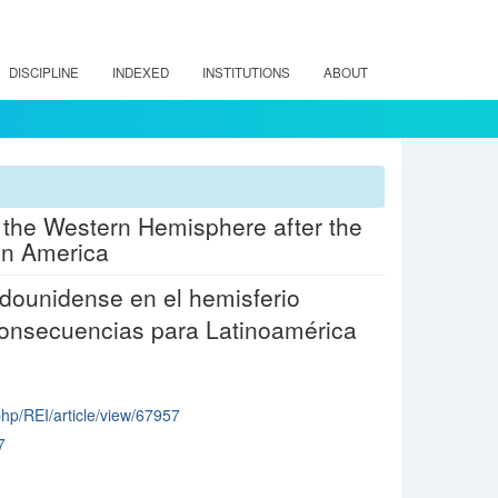
DISCIPLINE
INDEXED
INSTITUTIONS
ABOUT
 the Western Hemisphere after the
in America
dounidense en el hemisferio
 consecuencias para Latinoamérica
.php/REI/article/view/67957
7