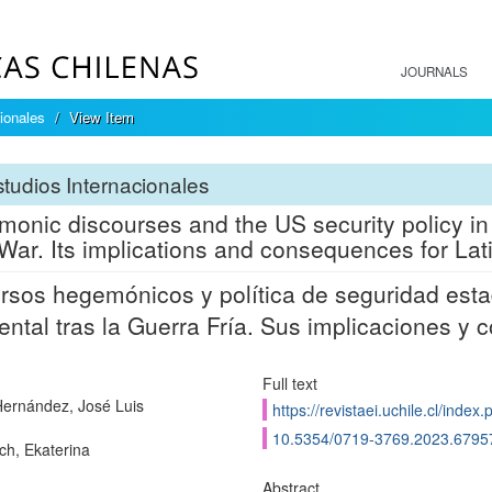
JOURNALS
ionales
View Item
tudios Internacionales
onic discourses and the US security policy in
War. Its implications and consequences for Lat
rsos hegemónicos y política de seguridad esta
ental tras la Guerra Fría. Sus implicaciones y
Full text
Hernández, José Luis
https://revistaei.uchile.cl/index
10.5354/0719-3769.2023.6795
ch, Ekaterina
Abstract