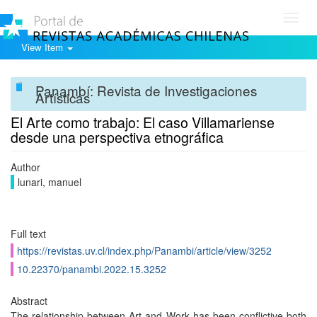
Toggl
navig
View Item
Panambí: Revista de Investigaciones
Artísticas
El Arte como trabajo: El caso Villamariense
desde una perspectiva etnográfica
Author
lunari, manuel
Full text
https://revistas.uv.cl/index.php/Panambi/article/view/3252
10.22370/panambi.2022.15.3252
Abstract
The relationship between Art and Work has been conflictive both