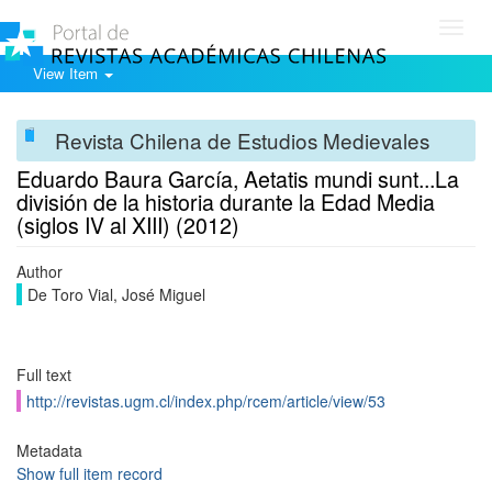
Toggl
navig
View Item
Revista Chilena de Estudios Medievales
Eduardo Baura García, Aetatis mundi sunt...La
división de la historia durante la Edad Media
(siglos IV al XIII) (2012)
Author
De Toro Vial, José Miguel
Full text
http://revistas.ugm.cl/index.php/rcem/article/view/53
Metadata
Show full item record