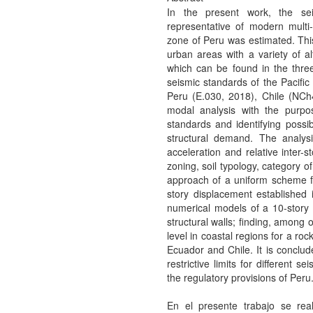
In the present work, the sei
representative of modern multi
zone of Peru was estimated. Th
urban areas with a variety of al
which can be found in the three
seismic standards of the Pacific 
Peru (E.030, 2018), Chile (NCh
modal analysis with the purpos
standards and identifying possi
structural demand. The analysi
acceleration and relative inter-
zoning, soil typology, category o
approach of a uniform scheme for
story displacement established
numerical models of a 10-story 
structural walls; finding, among 
level in coastal regions for a ro
Ecuador and Chile. It is conclu
restrictive limits for different 
the regulatory provisions of Peru
En el presente trabajo se rea