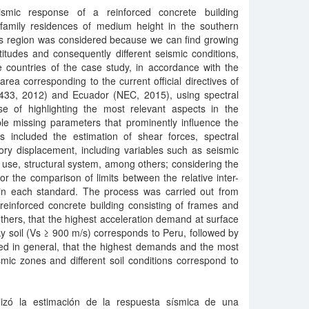
smic response of a reinforced concrete building
-family residences of medium height in the southern
is region was considered because we can find growing
titudes and consequently different seismic conditions,
 countries of the case study, in accordance with the
area corresponding to the current official directives of
433, 2012) and Ecuador (NEC, 2015), using spectral
e of highlighting the most relevant aspects in the
ble missing parameters that prominently influence the
s included the estimation of shear forces, spectral
story displacement, including variables such as seismic
f use, structural system, among others; considering the
 the comparison of limits between the relative inter-
 in each standard. The process was carried out from
reinforced concrete building consisting of frames and
others, that the highest acceleration demand at surface
cky soil (Vs ≥ 900 m/s) corresponds to Peru, followed by
ded in general, that the highest demands and the most
seismic zones and different soil conditions correspond to
.
lizó la estimación de la respuesta sísmica de una