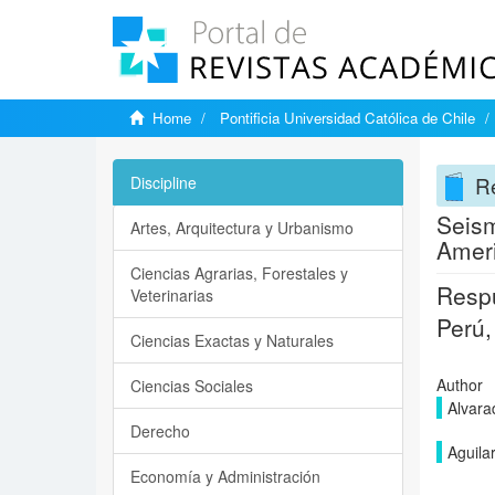
Home
Pontificia Universidad Católica de Chile
Re
Discipline
Seism
Artes, Arquitectura y Urbanismo
Ameri
Ciencias Agrarias, Forestales y
Respu
Veterinarias
Perú,
Ciencias Exactas y Naturales
Author
Ciencias Sociales
Alvara
Derecho
Aguila
Economía y Administración