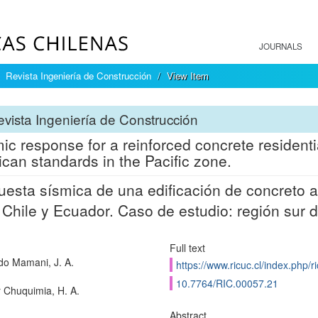
JOURNALS
Revista Ingeniería de Construcción
View Item
vista Ingeniería de Construcción
ic response for a reinforced concrete residenti
can standards in the Pacific zone.
esta sísmica de una edificación de concreto
 Chile y Ecuador. Caso de estudio: región sur d
Full text
do Mamani, J. A.
https://www.ricuc.cl/index.php/ri
10.7764/RIC.00057.21
r Chuquimia, H. A.
Abstract