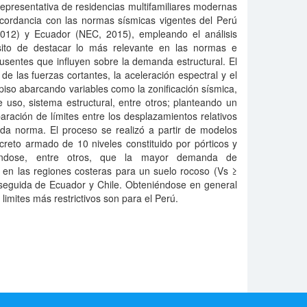
epresentativa de residencias multifamiliares modernas
ncordancia con las normas sísmicas vigentes del Perú
2012) y Ecuador (NEC, 2015), empleando el análisis
sito de destacar lo más relevante en las normas e
ausentes que influyen sobre la demanda estructural. El
de las fuerzas cortantes, la aceleración espectral y el
piso abarcando variables como la zonificación sísmica,
e uso, sistema estructural, entre otros; planteando un
ación de límites entre los desplazamientos relativos
ada norma. El proceso se realizó a partir de modelos
creto armado de 10 niveles constituido por pórticos y
rándose, entre otros, que la mayor demanda de
e en las regiones costeras para un suelo rocoso (Vs ≥
 seguida de Ecuador y Chile. Obteniéndose en general
imites más restrictivos son para el Perú.