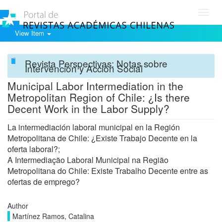
Toggl
navig
View Item
Revista Perspectivas: Notas sobre
Intervención y Acción Social
Municipal Labor Intermediation in the
Metropolitan Region of Chile: ¿Is there
Decent Work in the Labor Supply?
La intermediación laboral municipal en la Región
Metropolitana de Chile: ¿Existe Trabajo Decente en la
oferta laboral?;
A Intermediação Laboral Municipal na Região
Metropolitana do Chile: Existe Trabalho Decente entre as
ofertas de emprego?
Author
Martí­nez Ramos, Catalina