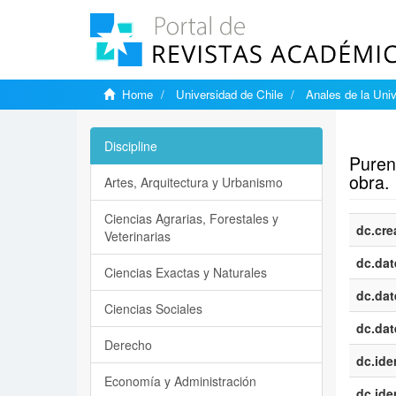
Home
Universidad de Chile
Anales de la Univ
Show si
Discipline
Puren 
obra.
Artes, Arquitectura y Urbanismo
Ciencias Agrarias, Forestales y
dc.cre
Veterinarias
dc.dat
Ciencias Exactas y Naturales
dc.dat
Ciencias Sociales
dc.dat
Derecho
dc.iden
Economía y Administración
dc.iden