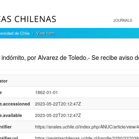
JOURNALS
ersidad de Chile
View Item
mple item record
indómito, por Alvarez de Toledo.- Se recibe aviso d
ator
e
1862-01-01
e.accessioned
2023-05-22T20:12:47Z
e.available
2023-05-22T20:12:47Z
tifier
https://anales.uchile.cl/index.php/ANUC/article/view/
tifier.uri
https://revistaschilenas.uchile.cl/handle/2250/227039