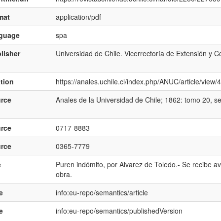
mat
application/pdf
nguage
spa
lisher
Universidad de Chile. Vicerrectoría de Extensión y 
ation
https://anales.uchile.cl/index.php/ANUC/article/view
rce
Anales de la Universidad de Chile; 1862: tomo 20, se
rce
0717-8883
rce
0365-7779
e
Puren indómito, por Alvarez de Toledo.- Se recibe av
obra.
e
info:eu-repo/semantics/article
e
info:eu-repo/semantics/publishedVersion