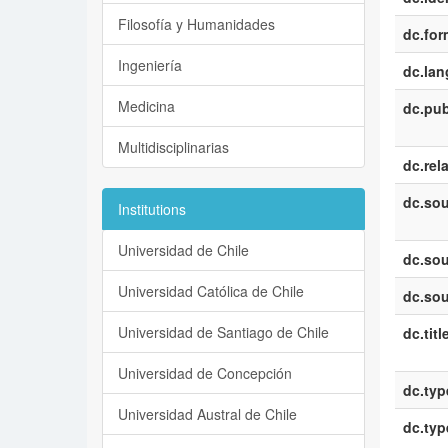
Filosofía y Humanidades
dc.for
Ingeniería
dc.la
Medicina
dc.pub
Multidisciplinarias
dc.rel
dc.sou
Institutions
Universidad de Chile
dc.sou
Universidad Católica de Chile
dc.sou
Universidad de Santiago de Chile
dc.titl
Universidad de Concepción
dc.typ
Universidad Austral de Chile
dc.typ