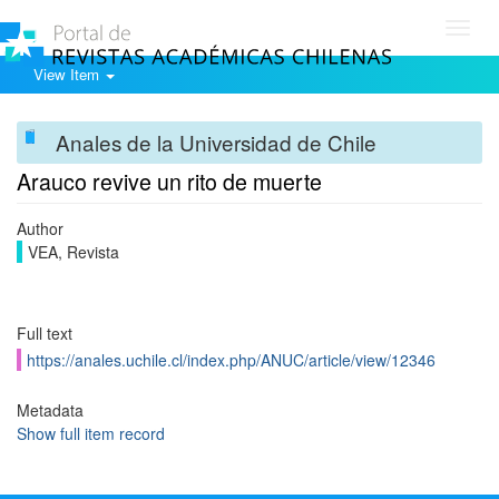
Toggl
navig
View Item
Anales de la Universidad de Chile
Arauco revive un rito de muerte
Author
VEA, Revista
Full text
https://anales.uchile.cl/index.php/ANUC/article/view/12346
Metadata
Show full item record