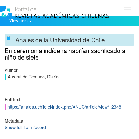
Toggl
navig
View Item
Anales de la Universidad de Chile
En ceremonia indígena habrían sacrificado a
niño de siete
Author
Austral de Temuco, Diario
Full text
https://anales.uchile.cl/index.php/ANUC/article/view/12348
Metadata
Show full item record