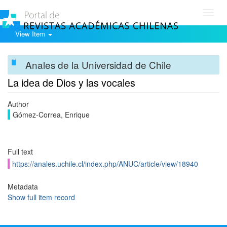
Toggl
navig
View Item
Anales de la Universidad de Chile
La idea de Dios y las vocales
Author
Gómez-Correa, Enrique
Full text
https://anales.uchile.cl/index.php/ANUC/article/view/18940
Metadata
Show full item record