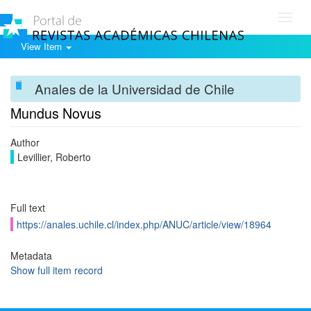
Toggl
navig
View Item
Anales de la Universidad de Chile
Mundus Novus
Author
Levillier, Roberto
Full text
https://anales.uchile.cl/index.php/ANUC/article/view/18964
Metadata
Show full item record