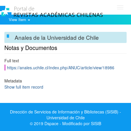
Toggl
navig
View Item
Anales de la Universidad de Chile
Notas y Documentos
Full text
https://anales.uchile.cl/index.php/ANUC/article/view/18986
Metadata
Show full item record
Dirección de Servicios de Información y Bibliotecas (SISIB) -
Universidad de Chile
© 2019 Dspace - Modificado por SISIB