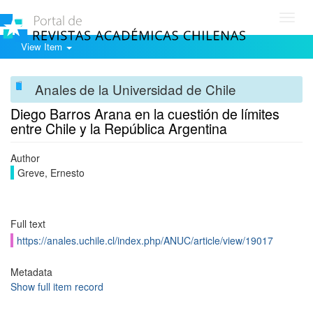
Toggl
navig
View Item
Anales de la Universidad de Chile
Diego Barros Arana en la cuestión de límites
entre Chile y la República Argentina
Author
Greve, Ernesto
Full text
https://anales.uchile.cl/index.php/ANUC/article/view/19017
Metadata
Show full item record