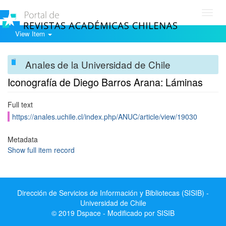
Toggl
navig
View Item
Anales de la Universidad de Chile
Iconografía de Diego Barros Arana: Láminas
Full text
https://anales.uchile.cl/index.php/ANUC/article/view/19030
Metadata
Show full item record
Dirección de Servicios de Información y Bibliotecas (SISIB) -
Universidad de Chile
© 2019 Dspace - Modificado por SISIB