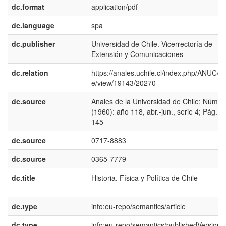
dc.format
application/pdf
dc.language
spa
dc.publisher
Universidad de Chile. Vicerrectoría de
Extensión y Comunicaciones
dc.relation
https://anales.uchile.cl/index.php/ANUC/art
e/view/19143/20270
dc.source
Anales de la Universidad de Chile; Núm. 
(1960): año 118, abr.-jun., serie 4; Pág. 1
145
dc.source
0717-8883
dc.source
0365-7779
dc.title
Historia. Física y Política de Chile
dc.type
info:eu-repo/semantics/article
dc.type
info:eu-repo/semantics/publishedVersion