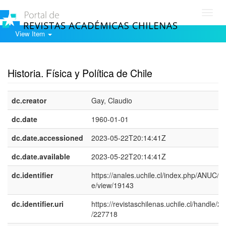
Toggl
navig
View Item
Show simple item record
Historia. Física y Política de Chile
dc.creator
Gay, Claudio
dc.date
1960-01-01
dc.date.accessioned
2023-05-22T20:14:41Z
dc.date.available
2023-05-22T20:14:41Z
dc.identifier
https://anales.uchile.cl/index.php/ANUC/art
e/view/19143
dc.identifier.uri
https://revistaschilenas.uchile.cl/handle/2
/227718