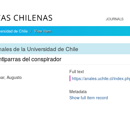
JOURNALS
ersidad de Chile
View Item
ales de la Universidad de Chile
tiparras del conspirador
Full text
ar, Augusto
https://anales.uchile.cl/index.
Metadata
Show full item record