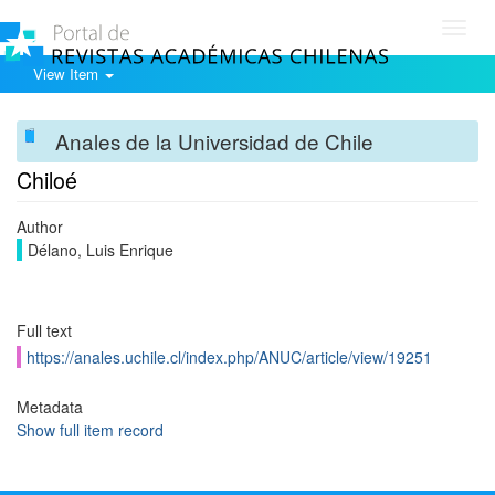
Toggl
navig
View Item
Anales de la Universidad de Chile
Chiloé
Author
Délano, Luis Enrique
Full text
https://anales.uchile.cl/index.php/ANUC/article/view/19251
Metadata
Show full item record