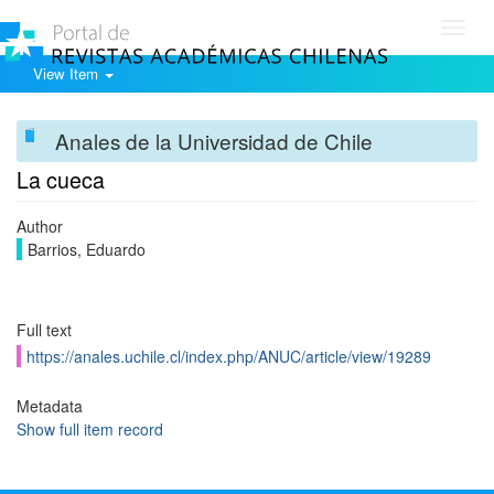
Toggl
navig
View Item
Anales de la Universidad de Chile
La cueca
Author
Barrios, Eduardo
Full text
https://anales.uchile.cl/index.php/ANUC/article/view/19289
Metadata
Show full item record