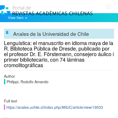
Toggl
navig
View Item
Anales de la Universidad de Chile
Lenguística: el manuscrito en idioma maya de la
R. Biblioteca Pública de Dresde, publicado por
el profesor Dr. E. Förstemann, consejero áulico i
primer bibliotecario, con 74 láminas
cromolitográficas
Author
Philippi, Rodulfo Amando
Full text
https://anales.uchile.cl/index.php/ANUC/article/view/19533