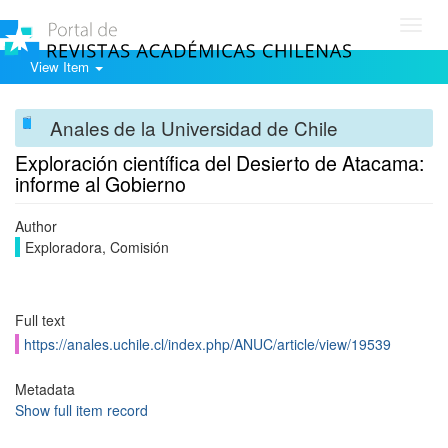
Toggl
navig
View Item
Anales de la Universidad de Chile
Exploración científica del Desierto de Atacama:
informe al Gobierno
Author
Exploradora, Comisión
Full text
https://anales.uchile.cl/index.php/ANUC/article/view/19539
Metadata
Show full item record