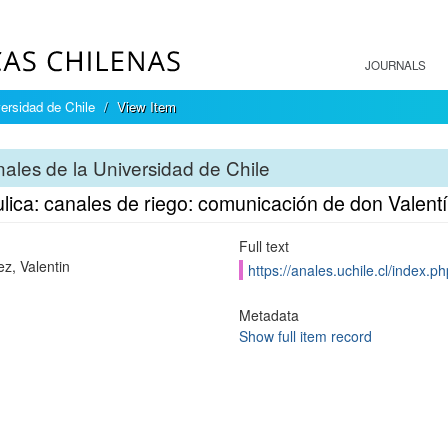
JOURNALS
ersidad de Chile
View Item
ales de la Universidad de Chile
lica: canales de riego: comunicación de don Valent
Full text
ez, Valentin
https://anales.uchile.cl/index.
Metadata
Show full item record