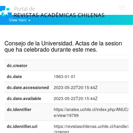
Toggl
navig
View Item
Show simple item record
Consejo de la Universidad. Actas de la sesion
que ha celebrado durante este mes.
dc.creator
dc.date
1863-01-01
dc.date.accessioned
2023-05-22T20:15:44Z
dc.date.available
2023-05-22T20:15:44Z
dc.identifier
https://anales.uchile.cl/index.php/ANUC/art
e/view/19799
dc.identifier.uri
https://revistaschilenas.uchile.cl/handle/2
/228092