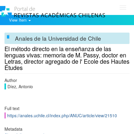
Toggl
navig
View Item
Anales de la Universidad de Chile
El método directo en la enseñanza de las
lenguas vivas: memoria de M. Passy, doctor en
Letras, director agregado de l' Ecole des Hautes
Études
Author
Díez, Antonio
Full text
https://anales.uchile.cl/index.php/ANUC/article/view/21510
Metadata