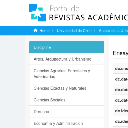
Home
Universidad de Chile
Anales de la Univ
Show si
Discipline
Ensayo
Artes, Arquitectura y Urbanismo
dc.cre
Ciencias Agrarias, Forestales y
Veterinarias
dc.dat
Ciencias Exactas y Naturales
dc.dat
Ciencias Sociales
dc.dat
dc.iden
Derecho
dc.iden
Economía y Administración