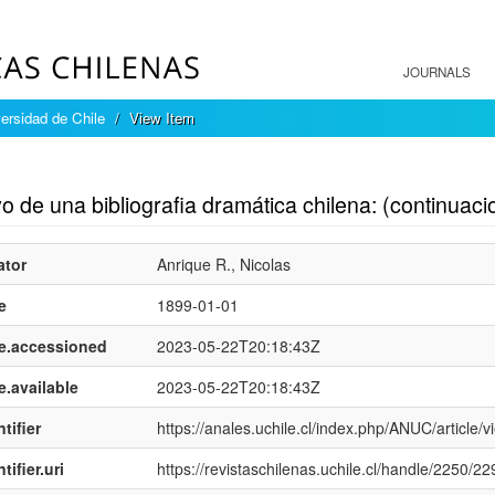
JOURNALS
ersidad de Chile
View Item
mple item record
 de una bibliografia dramática chilena: (continuaci
ator
Anrique R., Nicolas
e
1899-01-01
e.accessioned
2023-05-22T20:18:43Z
e.available
2023-05-22T20:18:43Z
tifier
https://anales.uchile.cl/index.php/ANUC/article/
tifier.uri
https://revistaschilenas.uchile.cl/handle/2250/2