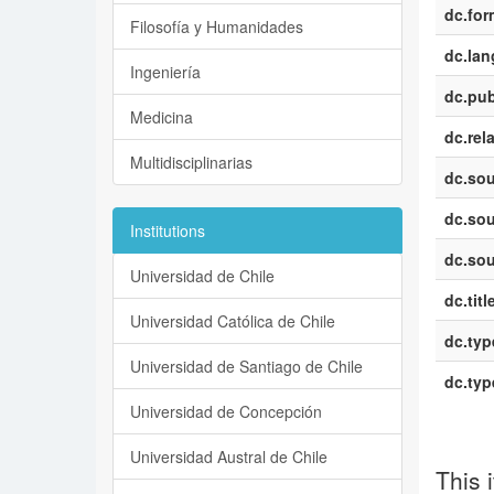
dc.for
Filosofía y Humanidades
dc.la
Ingeniería
dc.pub
Medicina
dc.rel
Multidisciplinarias
dc.sou
dc.sou
Institutions
dc.sou
Universidad de Chile
dc.titl
Universidad Católica de Chile
dc.typ
Universidad de Santiago de Chile
dc.typ
Universidad de Concepción
Universidad Austral de Chile
This 