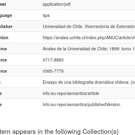
mat
application/pdf
nguage
spa
lisher
Universidad de Chile. Vicerrectoría de Extensi
ation
https://anales.uchile.cl/index.php/ANUC/article
rce
Anales de la Universidad de Chile; 1899: tomo 10
rce
0717-8883
rce
0365-7779
e
Ensayo de una bibliografia dramática chilena: (c
e
info:eu-repo/semantics/article
e
info:eu-repo/semantics/publishedVersion
item appears in the following Collection(s)