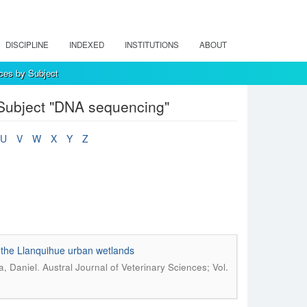
DISCIPLINE
INDEXED
INSTITUTIONS
ABOUT
nces by Subject
 Subject "DNA sequencing"
U
V
W
X
Y
Z
in the Llanquihue urban wetlands
.
a, Daniel
Austral Journal of Veterinary Sciences; Vol.