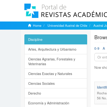
Home
Universidad Austral de Chile
Austral J
Brows
Discipline
0-9
A
Artes, Arquitectura y Urbanismo
Ciencias Agrarias, Forestales y
Veterinarias
Now sho
Ciencias Exactas y Naturales
Ciencias Sociales
Identi
Derecho
Rocha,
56 No.
Economía y Administración