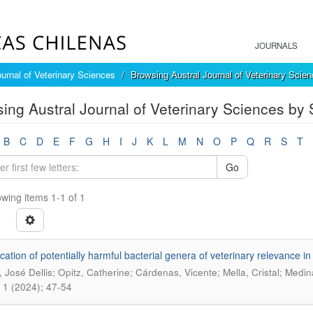
JOURNALS
ournal of Veterinary Sciences
Browsing Austral Journal of Veterinary Scie
ing Austral Journal of Veterinary Sciences by
B
C
D
E
F
G
H
I
J
K
L
M
N
O
P
Q
R
S
T
Go
wing items 1-1 of 1
fication of potentially harmful bacterial genera of veterinary relevance 
 José Dellis; Opitz, Catherine; Cárdenas, Vicente; Mella, Cristal; Medin
 1 (2024); 47-54