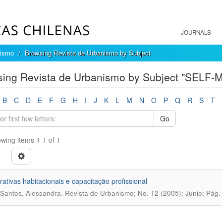
JOURNALS
nismo
Browsing Revista de Urbanismo by Subject
sing Revista de Urbanismo by Subject "SELF
B
C
D
E
F
G
H
I
J
K
L
M
N
O
P
Q
R
S
T
Go
wing items 1-1 of 1
ativas habitacionais e capacitação profissional
.
Santos, Alessandra
Revista de Urbanismo; No. 12 (2005): Junio; Pág.