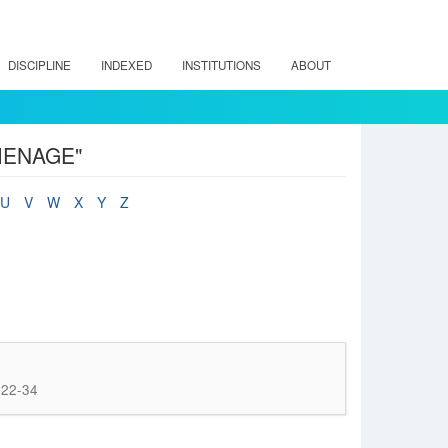
DISCIPLINE
INDEXED
INSTITUTIONS
ABOUT
-MENAGE"
U
V
W
X
Y
Z
 22-34