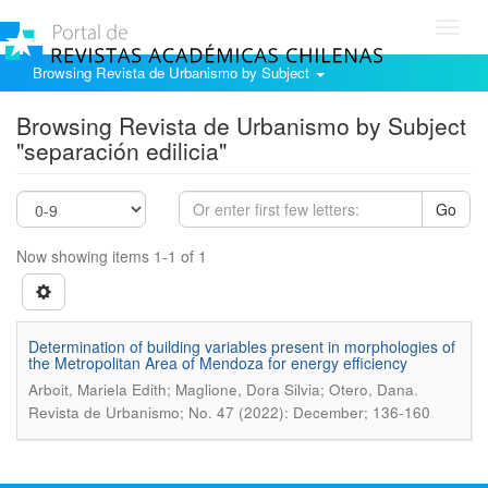
Toggl
navig
Browsing Revista de Urbanismo by Subject
Browsing Revista de Urbanismo by Subject
"separación edilicia"
Go
Now showing items 1-1 of 1
Determination of building variables present in morphologies of
the Metropolitan Area of Mendoza for energy efficiency
.
Arboit, Mariela Edith; Maglione, Dora Silvia; Otero, Dana
Revista de Urbanismo; No. 47 (2022): December; 136-160