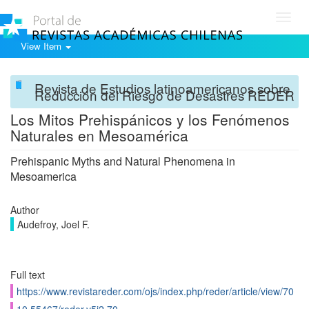
Toggl
navig
View Item
Revista de Estudios latinoamericanos sobre
Reducción del Riesgo de Desastres REDER
Los Mitos Prehispánicos y los Fenómenos
Naturales en Mesoamérica
Prehispanic Myths and Natural Phenomena in
Mesoamerica
Author
Audefroy, Joel F.
Full text
https://www.revistareder.com/ojs/index.php/reder/article/view/70