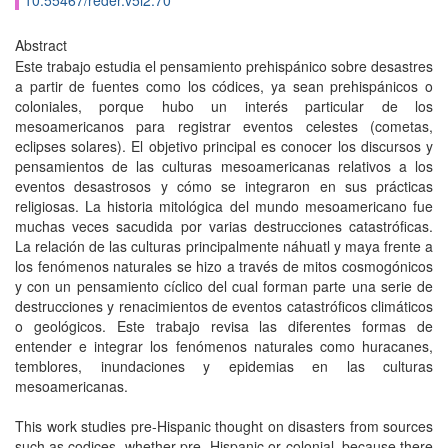
10.55467/reder.v5i2.70
Abstract
Este trabajo estudia el pensamiento prehispánico sobre desastres
a partir de fuentes como los códices, ya sean prehispánicos o
coloniales, porque hubo un interés particular de los
mesoamericanos para registrar eventos celestes (cometas,
eclipses solares). El objetivo principal es conocer los discursos y
pensamientos de las culturas mesoamericanas relativos a los
eventos desastrosos y cómo se integraron en sus prácticas
religiosas. La historia mitológica del mundo mesoamericano fue
muchas veces sacudida por varias destrucciones catastróficas.
La relación de las culturas principalmente náhuatl y maya frente a
los fenómenos naturales se hizo a través de mitos cosmogónicos
y con un pensamiento cíclico del cual forman parte una serie de
destrucciones y renacimientos de eventos catastróficos climáticos
o geológicos. Este trabajo revisa las diferentes formas de
entender e integrar los fenómenos naturales como huracanes,
temblores, inundaciones y epidemias en las culturas
mesoamericanas.
This work studies pre-Hispanic thought on disasters from sources
such as codices, whether pre- Hispanic or colonial, because there