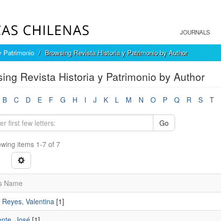
JOURNALS
y Patrimonio
Browsing Revista Historia y Patrimonio by Author
ing Revista Historia y Patrimonio by Author
B
C
D
E
F
G
H
I
J
K
L
M
N
O
P
Q
R
S
T
Go
wing items 1-7 of 7
s Name
 Reyes, Valentina
[1]
nte, José
[1]