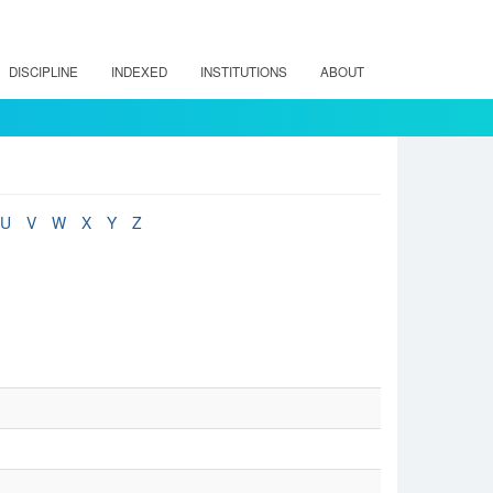
DISCIPLINE
INDEXED
INSTITUTIONS
ABOUT
U
V
W
X
Y
Z