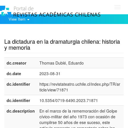
Toggl
navig
View Item
Show simple item record
La dictadura en la dramaturgia chilena: historia
y memoria
dc.creator
Thomas Dublé, Eduardo
dc.date
2023-08-31
dc.identifier
https://revistateatro.uchile.cl/index.php/TR/ar
ticle/view/71871
dc.identifier
10.5354/0719-6490.2023.71871
dc.description
En el marco de la rememoración del Golpe
e
cívico-militar del año 1973 con ocasión de
E
cumplirse 50 años de ese suceso, este