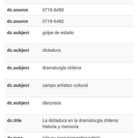
dc.source
0719-6490
dc.source
0719-6482
dc.subject
golpe de estado
e
E
dc.subject
dictadura
e
E
dc.subject
dramaturgia chilena
e
E
dc.subject
campo artístico cultural
e
E
dc.subject
discursos
e
E
dc.title
La dictadura en la dramaturgia chilena:
e
historia y memoria
E
dc.type
info:eu-repo/semantics/article