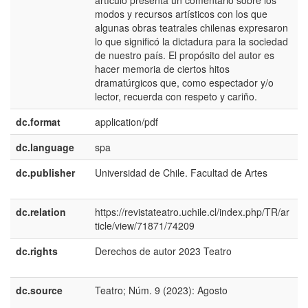
artículo presenta un comentario sobre los
modos y recursos artísticos con los que
algunas obras teatrales chilenas expresaron
lo que significó la dictadura para la sociedad
de nuestro país. El propósito del autor es
hacer memoria de ciertos hitos
dramatúrgicos que, como espectador y/o
lector, recuerda con respeto y cariño.
dc.format
application/pdf
dc.language
spa
dc.publisher
Universidad de Chile. Facultad de Artes
e
E
dc.relation
https://revistateatro.uchile.cl/index.php/TR/ar
ticle/view/71871/74209
dc.rights
Derechos de autor 2023 Teatro
e
E
dc.source
Teatro; Núm. 9 (2023): Agosto
e
E