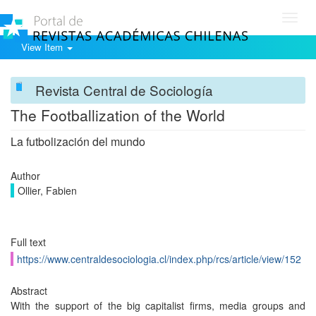
Toggl
navig
View Item
Revista Central de Sociología
The Footballization of the World
La futbolización del mundo
Author
Ollier, Fabien
Full text
https://www.centraldesociologia.cl/index.php/rcs/article/view/152
Abstract
With the support of the big capitalist firms, media groups and