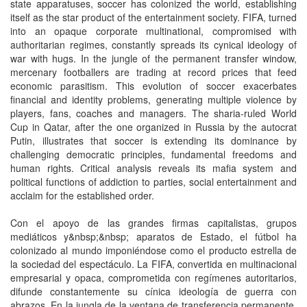
state apparatuses, soccer has colonized the world, establishing
itself as the star product of the entertainment society. FIFA, turned
into an opaque corporate multinational, compromised with
authoritarian regimes, constantly spreads its cynical ideology of
war with hugs. In the jungle of the permanent transfer window,
mercenary footballers are trading at record prices that feed
economic parasitism. This evolution of soccer exacerbates
financial and identity problems, generating multiple violence by
players, fans, coaches and managers. The sharia-ruled World
Cup in Qatar, after the one organized in Russia by the autocrat
Putin, illustrates that soccer is extending its dominance by
challenging democratic principles, fundamental freedoms and
human rights. Critical analysis reveals its mafia system and
political functions of addiction to parties, social entertainment and
acclaim for the established order.
Con el apoyo de las grandes firmas capitalistas, grupos
mediáticos y&nbsp;&nbsp; aparatos de Estado, el fútbol ha
colonizado al mundo imponiéndose como el producto estrella de
la sociedad del espectáculo. La FIFA, convertida en multinacional
empresarial y opaca, comprometida con regímenes autoritarios,
difunde constantemente su cínica ideología de guerra con
abrazos. En la jungla de la ventana de transferencia permanente,