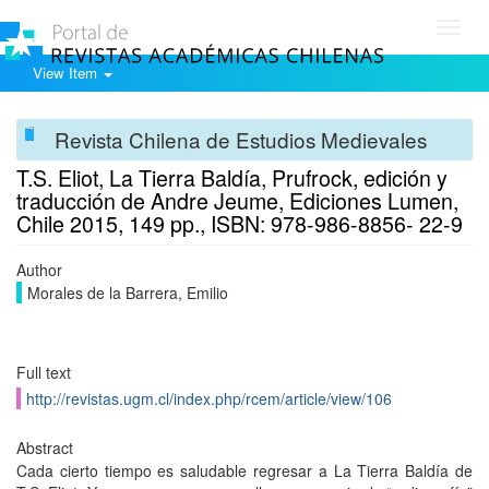
Toggl
navig
View Item
Revista Chilena de Estudios Medievales
T.S. Eliot, La Tierra Baldía, Prufrock, edición y
traducción de Andre Jeume, Ediciones Lumen,
Chile 2015, 149 pp., ISBN: 978-986-8856- 22-9
Author
Morales de la Barrera, Emilio
Full text
http://revistas.ugm.cl/index.php/rcem/article/view/106
Abstract
Cada cierto tiempo es saludable regresar a La Tierra Baldía de