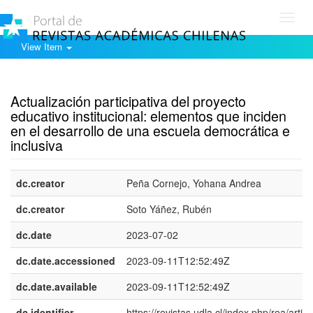
Toggl
navig
View Item
Show simple item record
Actualización participativa del proyecto
educativo institucional: elementos que inciden
en el desarrollo de una escuela democrática e
inclusiva
dc.creator
Peña Cornejo, Yohana Andrea
dc.creator
Soto Yáñez, Rubén
dc.date
2023-07-02
dc.date.accessioned
2023-09-11T12:52:49Z
dc.date.available
2023-09-11T12:52:49Z
dc.identifier
https://revistas.udla.cl/index.php/rea/article