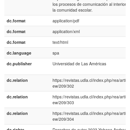
los procesos de comunicación al interior 
la comunidad escolar.
dc.format
application/pdf
dc.format
application/xml
dc.format
text/html
dc.language
spa
dc.publisher
Universidad de Las Américas
dc.relation
https://revistas.udla.cl/index.php/rea/article
ew/209/302
dc.relation
https://revistas.udla.cl/index.php/rea/article
ew/209/303
dc.relation
https://revistas.udla.cl/index.php/rea/article
ew/209/304
dc.rights
Derechos de autor 2023 Yohana Andrea